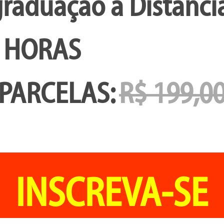
raduação a Distânci
 HORAS
 PARCELAS:
R$ 199,0
INSCREVA-SE