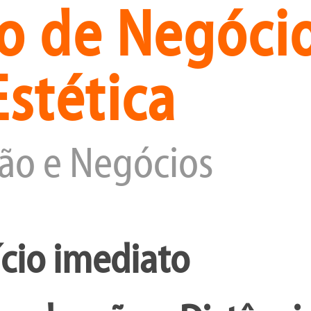
o de Negóci
Estética
ção e Negócios
ício imediato