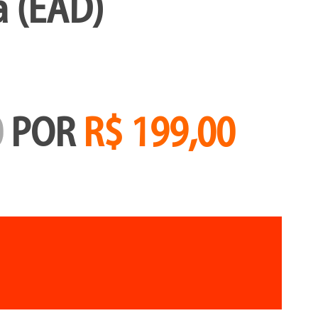
a (EAD)
0
POR
R$ 199,00